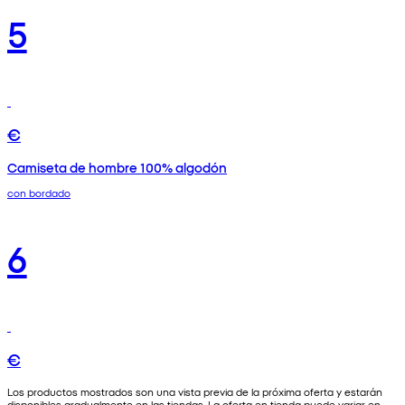
5
€
Camiseta de hombre 100% algodón
con bordado
6
€
Los productos mostrados son una vista previa de la próxima oferta y estarán
disponibles gradualmente en las tiendas. La oferta en tienda puede variar en