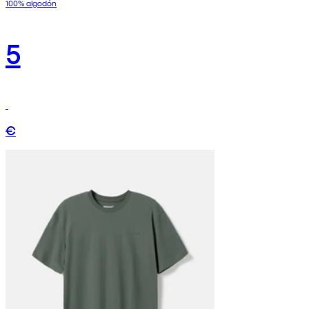
100% algodón
5
€