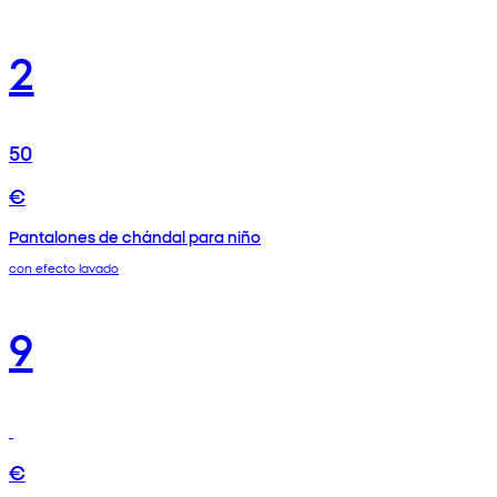
2
50
€
Pantalones de chándal para niño
con efecto lavado
9
€