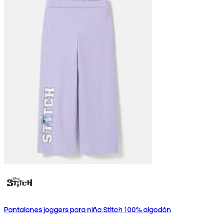
Pantalones joggers para niña Stitch 100% algodón