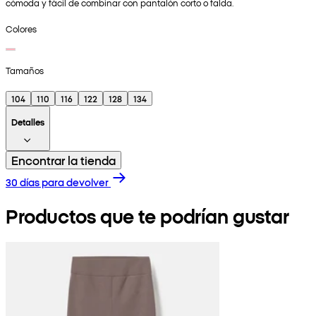
cómoda y fácil de combinar con pantalón corto o falda.
Colores
Tamaños
104
110
116
122
128
134
Detalles
Encontrar la tienda
30 días para devolver
Productos que te podrían gustar