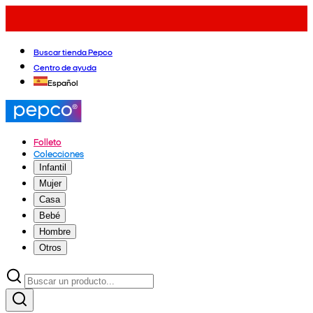
Buscar tienda Pepco
Centro de ayuda
Español
Folleto
Colecciones
Infantil
Mujer
Casa
Bebé
Hombre
Otros