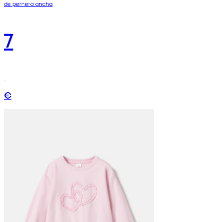
de pernera ancha
7
€