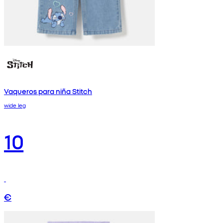
Vaqueros para niña Stitch
wide leg
10
€