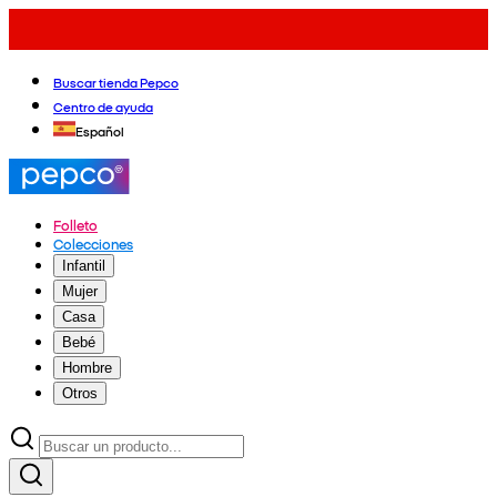
Buscar tienda Pepco
Centro de ayuda
Español
Folleto
Colecciones
Infantil
Mujer
Casa
Bebé
Hombre
Otros