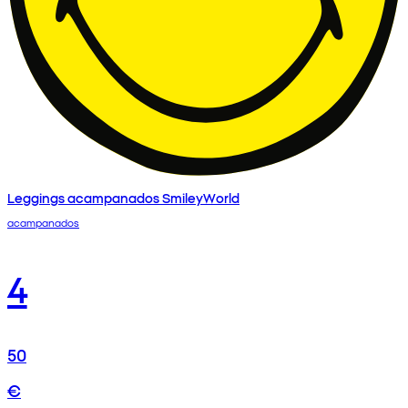
Leggings acampanados SmileyWorld
acampanados
4
50
€