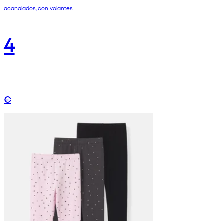
acanalados, con volantes
4
€