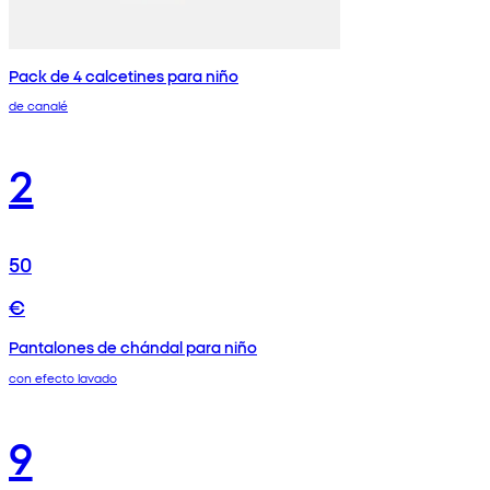
Pack de 4 calcetines para niño
de canalé
2
50
€
Pantalones de chándal para niño
con efecto lavado
9