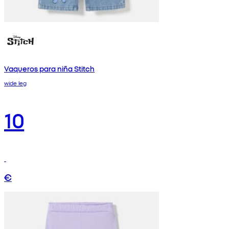
Vaqueros para niña Stitch
wide leg
10
€