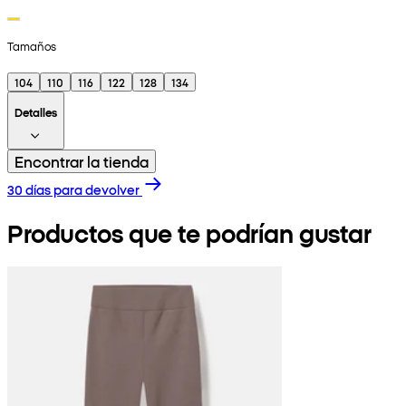
Tamaños
104
110
116
122
128
134
Detalles
Encontrar la tienda
30 días para devolver
Productos que te podrían gustar