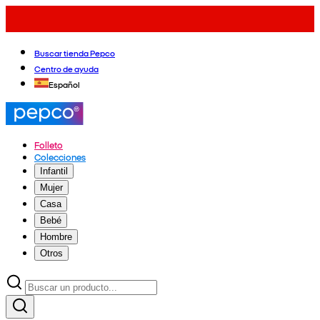
Buscar tienda Pepco
Centro de ayuda
Español
Folleto
Colecciones
Infantil
Mujer
Casa
Bebé
Hombre
Otros