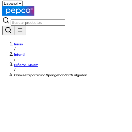
Inicio
/
Infantil
/
Niño 92 - 134 cm
/
Camiseta para niño Spongebob 100% algodón