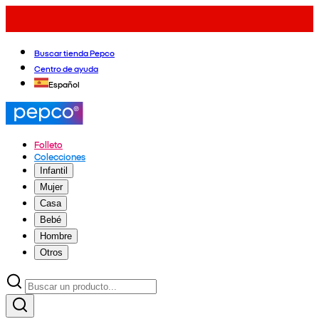
Buscar tienda Pepco
Centro de ayuda
Español
Folleto
Colecciones
Infantil
Mujer
Casa
Bebé
Hombre
Otros