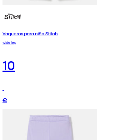
Vaqueros para niña Stitch
wide leg
10
€