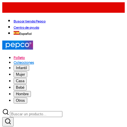
Buscar tienda Pepco
Centro de ayuda
Español
Folleto
Colecciones
Infantil
Mujer
Casa
Bebé
Hombre
Otros