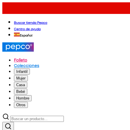
Buscar tienda Pepco
Centro de ayuda
Español
Folleto
Colecciones
Infantil
Mujer
Casa
Bebé
Hombre
Otros