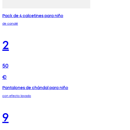
Pack de 4 calcetines para niño
de canalé
2
50
€
Pantalones de chándal para niño
con efecto lavado
9