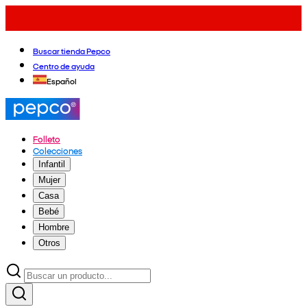
Buscar tienda Pepco
Centro de ayuda
Español
Folleto
Colecciones
Infantil
Mujer
Casa
Bebé
Hombre
Otros