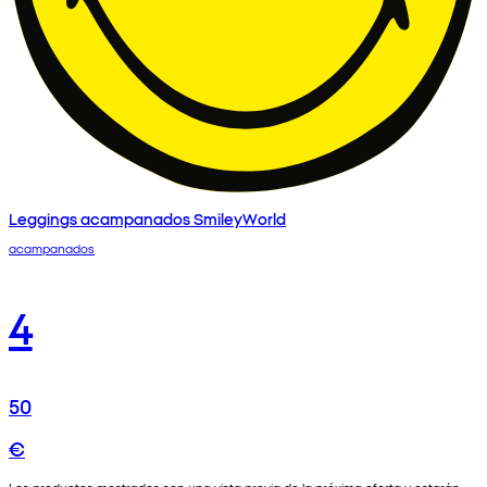
Leggings acampanados SmileyWorld
acampanados
4
50
€