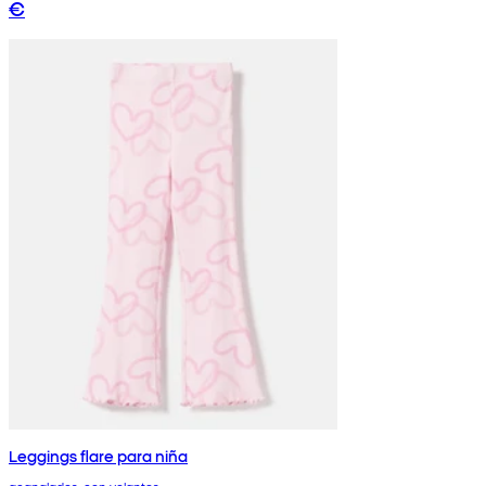
€
Leggings flare para niña
acanalados, con volantes