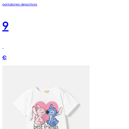
pantalones deportivos
9
€