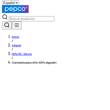
Inicio
/
Infantil
/
Niño 92 - 134 cm
/
Camiseta para niño 100% algodón