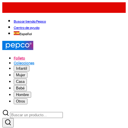
Buscar tienda Pepco
Centro de ayuda
Español
Folleto
Colecciones
Infantil
Mujer
Casa
Bebé
Hombre
Otros