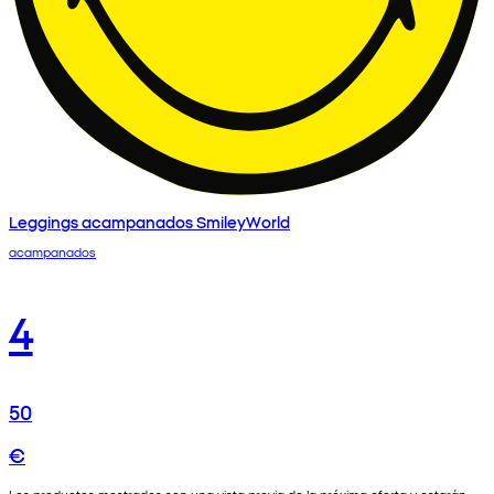
Leggings acampanados SmileyWorld
acampanados
4
50
€