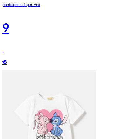
pantalones deportivos
9
€