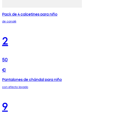
Pack de 4 calcetines para niño
de canalé
2
50
€
Pantalones de chándal para niño
con efecto lavado
9