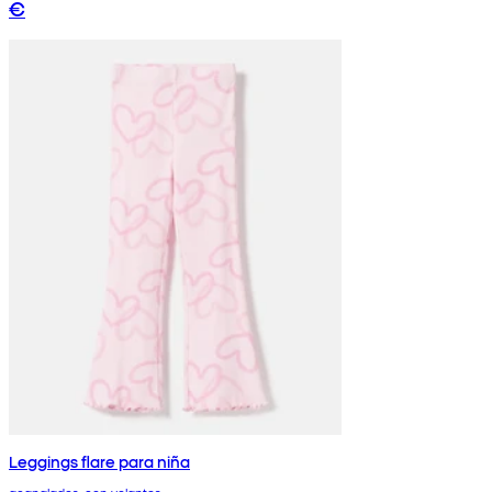
€
Leggings flare para niña
acanalados, con volantes