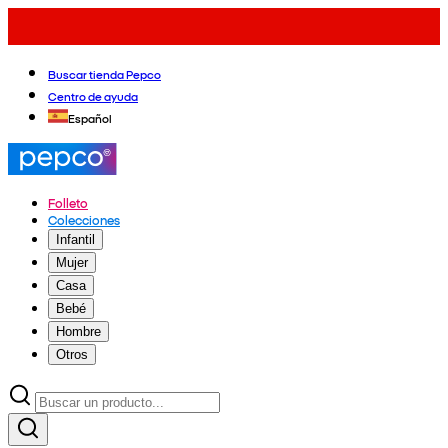
Buscar tienda Pepco
Centro de ayuda
Español
Folleto
Colecciones
Infantil
Mujer
Casa
Bebé
Hombre
Otros