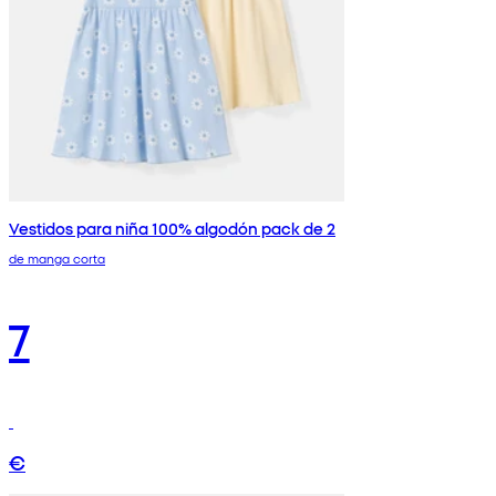
Vestidos para niña 100% algodón pack de 2
de manga corta
7
€