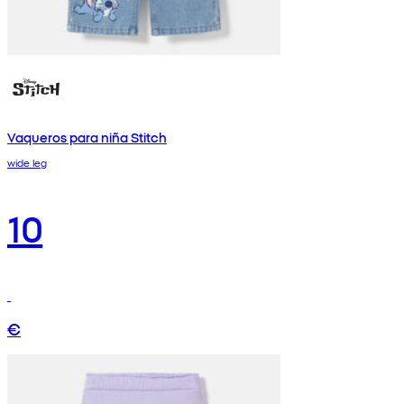
Vaqueros para niña Stitch
wide leg
10
€