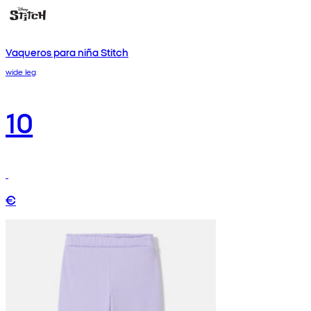
Vaqueros para niña Stitch
wide leg
10
€