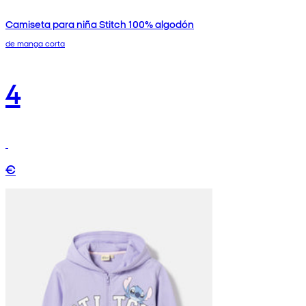
Camiseta para niña Stitch 100% algodón
de manga corta
4
€