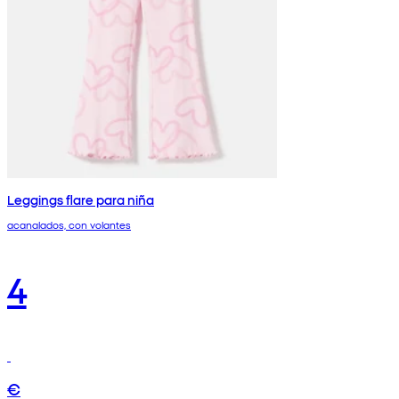
Leggings flare para niña
acanalados, con volantes
4
€