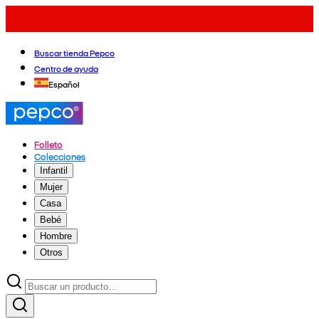
Buscar tienda Pepco
Centro de ayuda
Español
Folleto
Colecciones
Infantil
Mujer
Casa
Bebé
Hombre
Otros