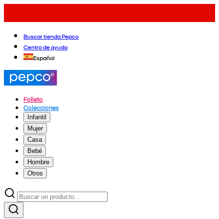
Buscar tienda Pepco
Centro de ayuda
Español
Folleto
Colecciones
Infantil
Mujer
Casa
Bebé
Hombre
Otros