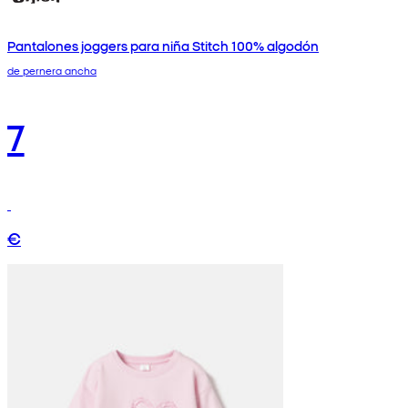
Pantalones joggers para niña Stitch 100% algodón
de pernera ancha
7
€