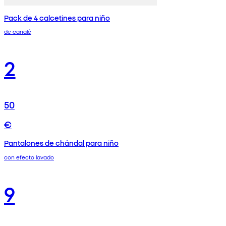
Pack de 4 calcetines para niño
de canalé
2
50
€
Pantalones de chándal para niño
con efecto lavado
9