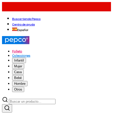
Buscar tienda Pepco
Centro de ayuda
Español
Folleto
Colecciones
Infantil
Mujer
Casa
Bebé
Hombre
Otros