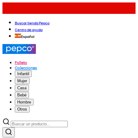
Buscar tienda Pepco
Centro de ayuda
Español
Folleto
Colecciones
Infantil
Mujer
Casa
Bebé
Hombre
Otros