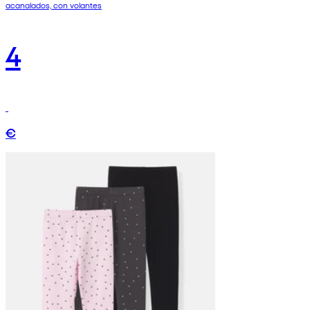
acanalados, con volantes
4
€