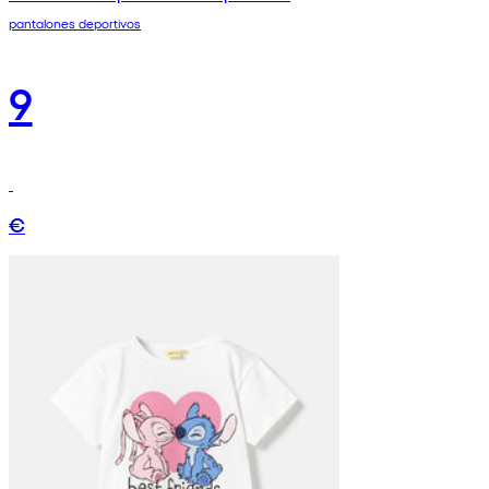
pantalones deportivos
9
€