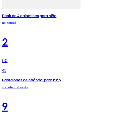
Pack de 4 calcetines para niño
de canalé
2
50
€
Pantalones de chándal para niño
con efecto lavado
9