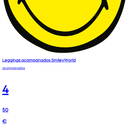
Leggings acampanados SmileyWorld
acampanados
4
50
€