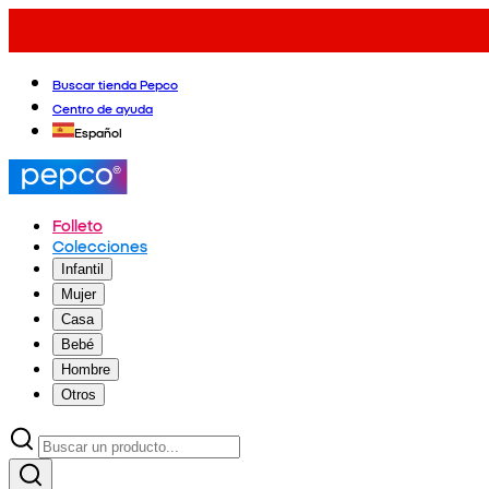
Buscar tienda Pepco
Centro de ayuda
Español
Folleto
Colecciones
Infantil
Mujer
Casa
Bebé
Hombre
Otros