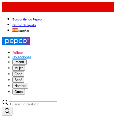
Buscar tienda Pepco
Centro de ayuda
Español
Folleto
Colecciones
Infantil
Mujer
Casa
Bebé
Hombre
Otros