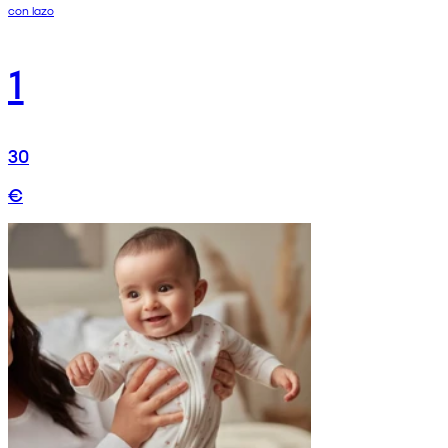
con lazo
1
30
€