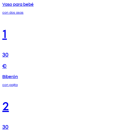
Vaso para bebé
con dos asas
1
30
€
Biberón
con pajita
2
30