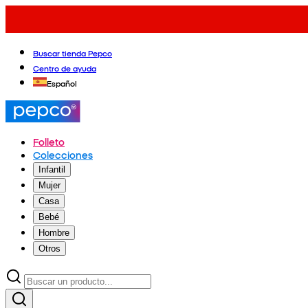
Buscar tienda Pepco
Centro de ayuda
Español
Folleto
Colecciones
Infantil
Mujer
Casa
Bebé
Hombre
Otros