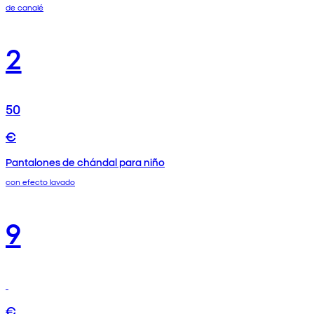
de canalé
2
50
€
Pantalones de chándal para niño
con efecto lavado
9
€