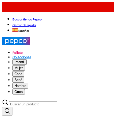
Buscar tienda Pepco
Centro de ayuda
Español
Folleto
Colecciones
Infantil
Mujer
Casa
Bebé
Hombre
Otros