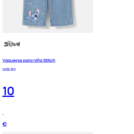
Vaqueros para niña Stitch
wide leg
10
€