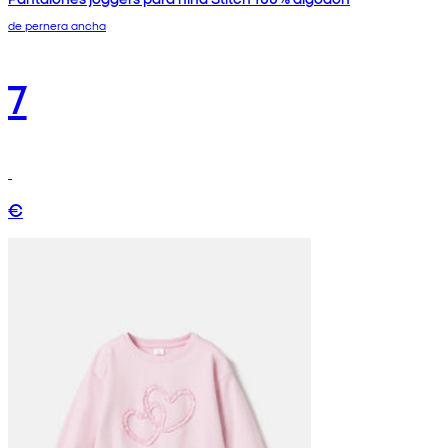
de pernera ancha
7
€