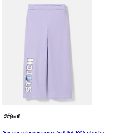
Pantalones joggers para niña Stitch 100% algodón