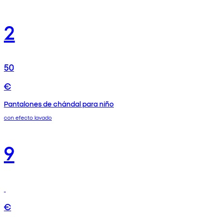
2
50
€
Pantalones de chándal para niño
con efecto lavado
9
€