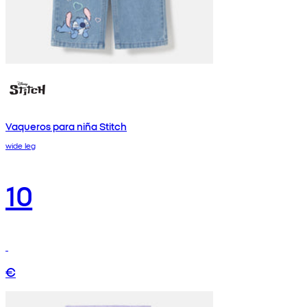
Vaqueros para niña Stitch
wide leg
10
€