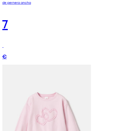
de pernera ancha
7
€