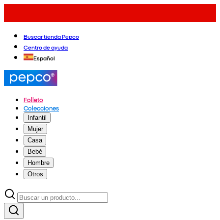
Buscar tienda Pepco
Centro de ayuda
Español
Folleto
Colecciones
Infantil
Mujer
Casa
Bebé
Hombre
Otros