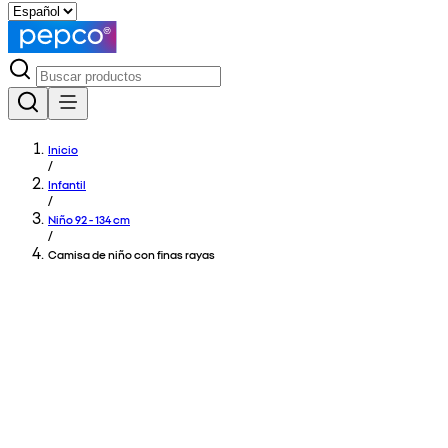
Inicio
/
Infantil
/
Niño 92 - 134 cm
/
Camisa de niño con finas rayas