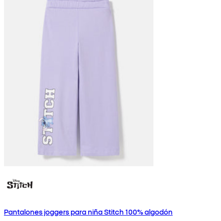
Pantalones joggers para niña Stitch 100% algodón