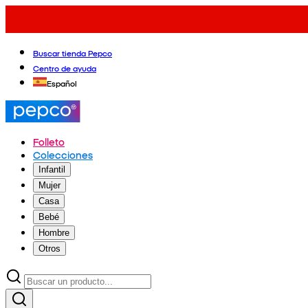
Buscar tienda Pepco
Centro de ayuda
Español
Folleto
Colecciones
Infantil
Mujer
Casa
Bebé
Hombre
Otros