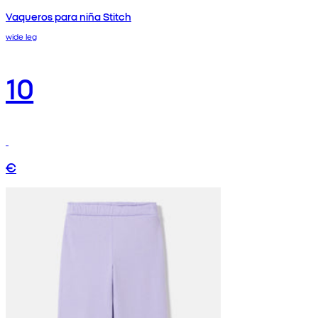
Vaqueros para niña Stitch
wide leg
10
€