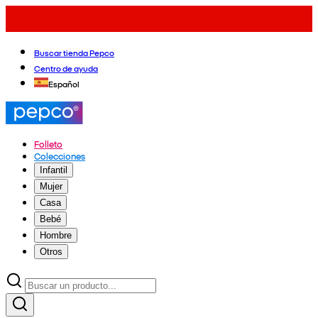
Buscar tienda Pepco
Centro de ayuda
Español
Folleto
Colecciones
Infantil
Mujer
Casa
Bebé
Hombre
Otros