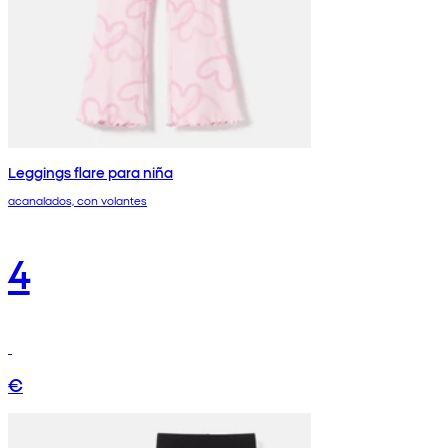
Leggings flare para niña
acanalados, con volantes
4
€