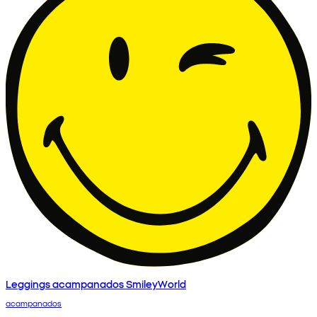
Leggings acampanados SmileyWorld
acampanados