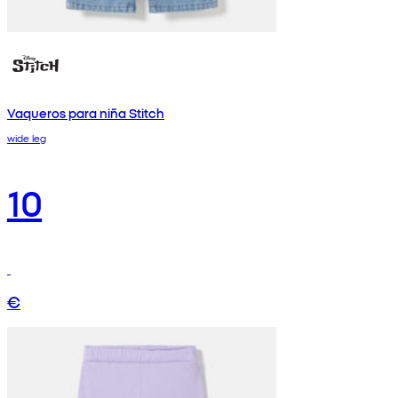
Vaqueros para niña Stitch
wide leg
10
€