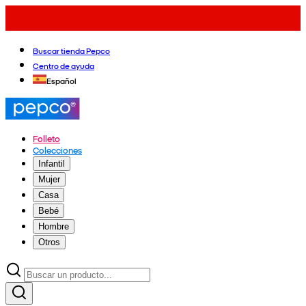
Buscar tienda Pepco
Centro de ayuda
Español
Folleto
Colecciones
Infantil
Mujer
Casa
Bebé
Hombre
Otros