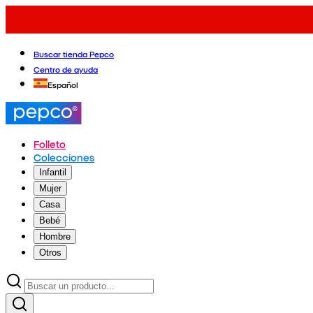
Buscar tienda Pepco
Centro de ayuda
Español
Folleto
Colecciones
Infantil
Mujer
Casa
Bebé
Hombre
Otros