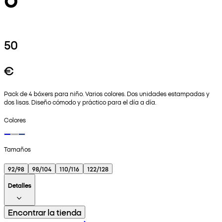
50
€
Pack de 4 bóxers para niño. Varios colores. Dos unidades estampadas y
dos lisas. Diseño cómodo y práctico para el día a día.
Colores
Tamaños
92/98
98/104
110/116
122/128
Detalles
Encontrar la tienda