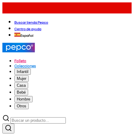
Buscar tienda Pepco
Centro de ayuda
Español
Folleto
Colecciones
Infantil
Mujer
Casa
Bebé
Hombre
Otros