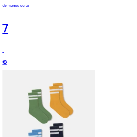
de manga corta
7
€