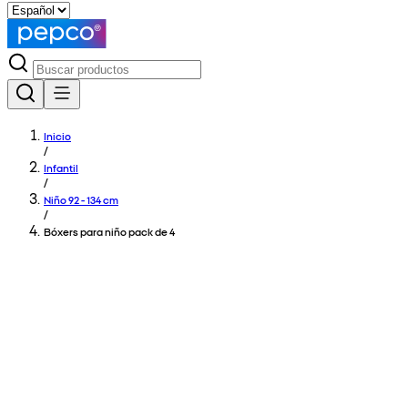
Inicio
/
Infantil
/
Niño 92 - 134 cm
/
Bóxers para niño pack de 4