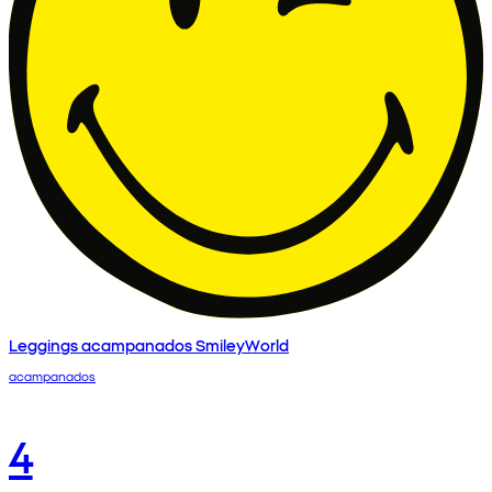
Leggings acampanados SmileyWorld
acampanados
4