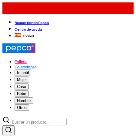
Buscar tienda Pepco
Centro de ayuda
Español
Folleto
Colecciones
Infantil
Mujer
Casa
Bebé
Hombre
Otros