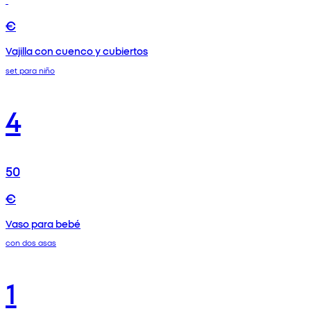
€
Vajilla con cuenco y cubiertos
set para niño
4
50
€
Vaso para bebé
con dos asas
1