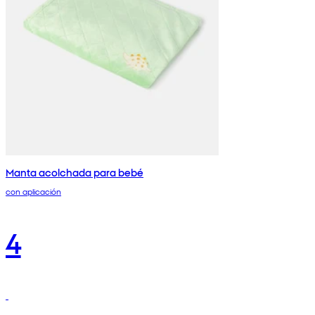
Manta acolchada para bebé
con aplicación
4