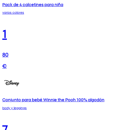
Pack de 4 calcetines para niña
varios colores
1
80
€
Conjunto para bebé Winnie the Pooh 100% algodón
body y leggings
7