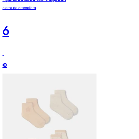
cierre de cremallera
6
€