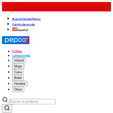
Buscar tienda Pepco
Centro de ayuda
Español
Folleto
Colecciones
Infantil
Mujer
Casa
Bebé
Hombre
Otros