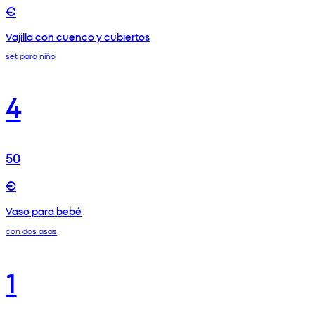
€
Vajilla con cuenco y cubiertos
set para niño
4
50
€
Vaso para bebé
con dos asas
1