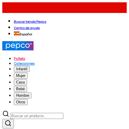
Buscar tienda Pepco
Centro de ayuda
Español
Folleto
Colecciones
Infantil
Mujer
Casa
Bebé
Hombre
Otros