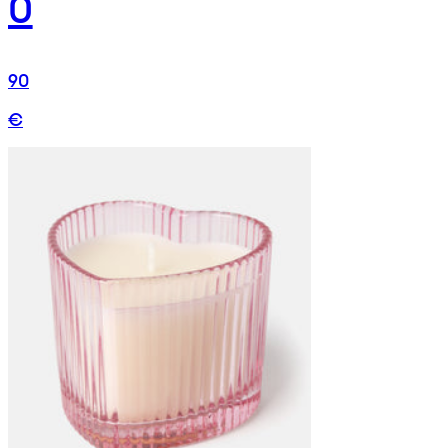
0
90
€