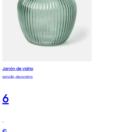
Jarrón de vidrio
sencillo, decorativo
6
€