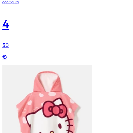
con figura
4
50
€