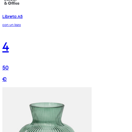
Libreta A5
con un lazo
4
50
€