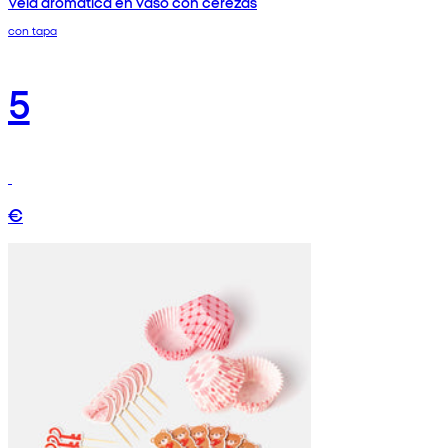
Vela aromática en vaso con cerezas
con tapa
5
€