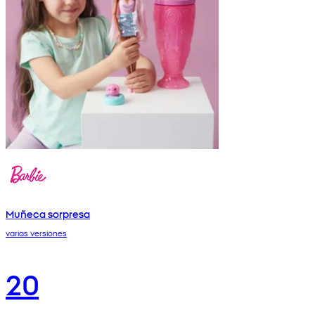
Muñeca sorpresa
varias versiones
20