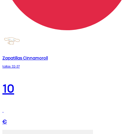
Zapatillas Cinnamoroll
tallas 32-37
10
€