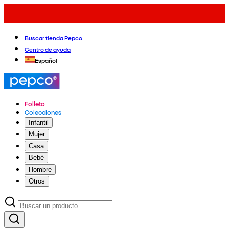
Buscar tienda Pepco
Centro de ayuda
Español
Folleto
Colecciones
Infantil
Mujer
Casa
Bebé
Hombre
Otros