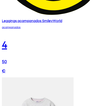
Leggings acampanados SmileyWorld
acampanados
4
50
€