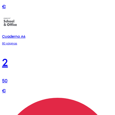
€
Cuaderno A4
80 páginas
2
50
€