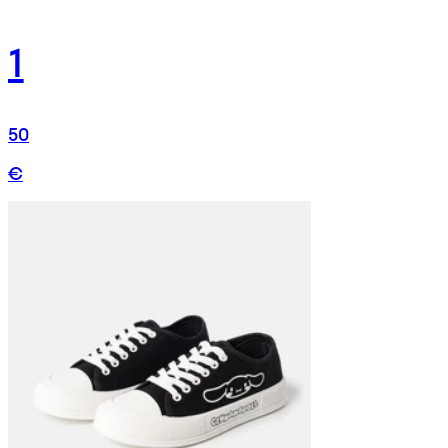
1
50
€