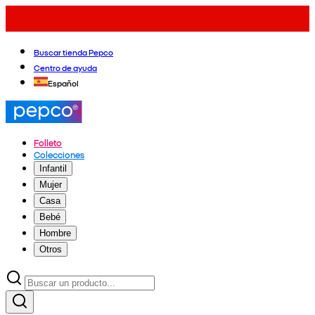
Buscar tienda Pepco
Centro de ayuda
Español
Folleto
Colecciones
Infantil
Mujer
Casa
Bebé
Hombre
Otros