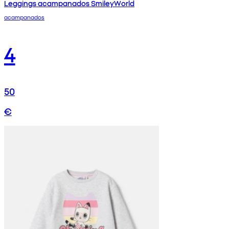
Leggings acampanados SmileyWorld
acampanados
4
50
€