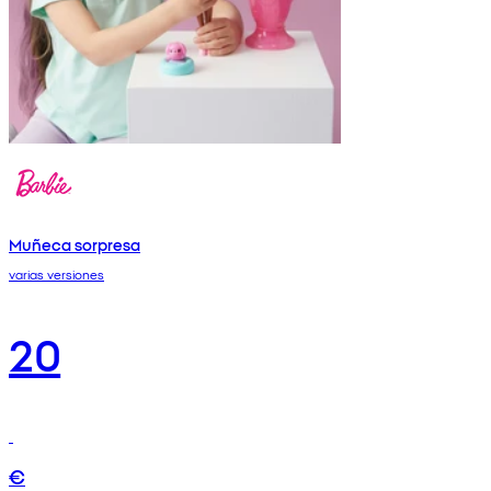
Muñeca sorpresa
varias versiones
20
€