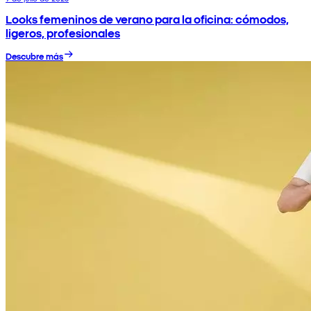
Looks femeninos de verano para la oficina: cómodos,
ligeros, profesionales
Descubre más