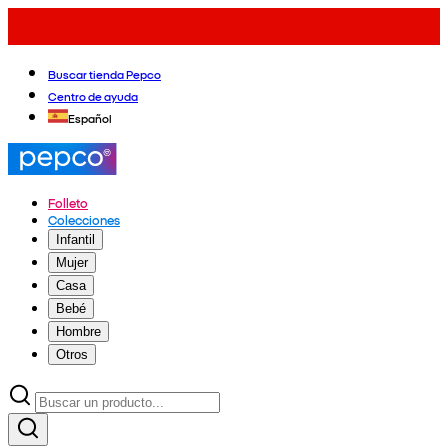
Buscar tienda Pepco
Centro de ayuda
Español
Folleto
Colecciones
Infantil
Mujer
Casa
Bebé
Hombre
Otros