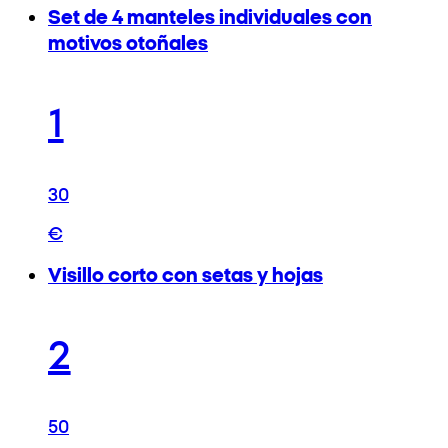
Set de 4 manteles individuales con
motivos otoñales
1
30
€
Visillo corto con setas y hojas
2
50