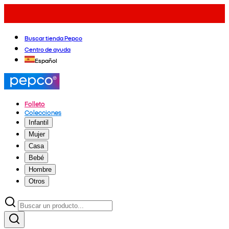
Buscar tienda Pepco
Centro de ayuda
Español
Folleto
Colecciones
Infantil
Mujer
Casa
Bebé
Hombre
Otros