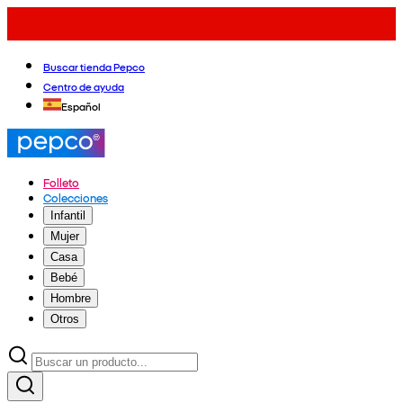
Buscar tienda Pepco
Centro de ayuda
Español
Folleto
Colecciones
Infantil
Mujer
Casa
Bebé
Hombre
Otros