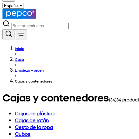
Inicio
/
Casa
/
Limpieza y orden
/
Cajas y contenedores
Cajas y contenedores
(
34
)
34
product
Cajas de plástico
Cajas de ratán
Cesto de la ropa
Cubos