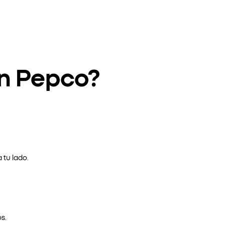
en Pepco?
 tu lado.
s.