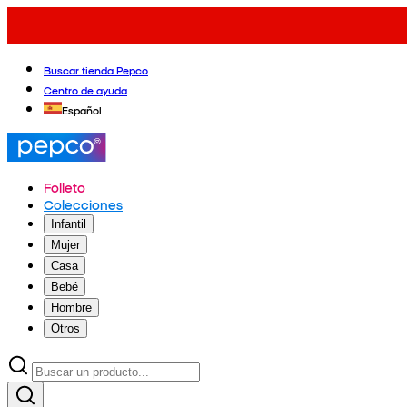
Buscar tienda Pepco
Centro de ayuda
Español
Folleto
Colecciones
Infantil
Mujer
Casa
Bebé
Hombre
Otros