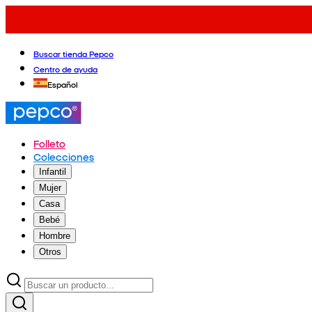
Buscar tienda Pepco
Centro de ayuda
Español
Folleto
Colecciones
Infantil
Mujer
Casa
Bebé
Hombre
Otros