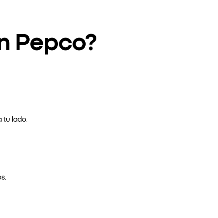
en Pepco?
 tu lado.
s.