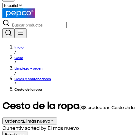
Inicio
/
Casa
/
Limpieza y orden
/
Cajas y contenedores
/
Cesto de la ropa
Cesto de la ropa
(
8
)
8
products in
Cesto de la
Ordenar
:
El más nuevo
Currently sorted by El más nuevo