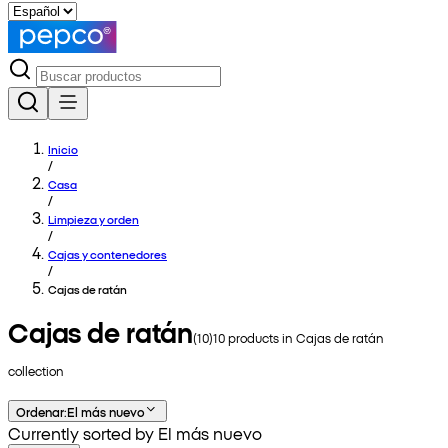
Inicio
/
Casa
/
Limpieza y orden
/
Cajas y contenedores
/
Cajas de ratán
Cajas de ratán
(
10
)
10
products in
Cajas de ratán
collection
Ordenar
:
El más nuevo
Currently sorted by El más nuevo