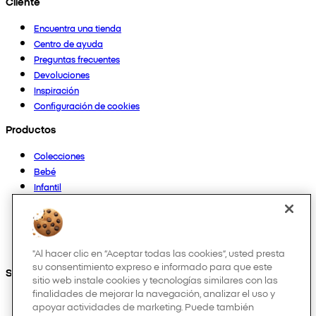
Cliente
Encuentra una tienda
Centro de ayuda
Preguntas frecuentes
Devoluciones
Inspiración
Configuración de cookies
Productos
Colecciones
Bebé
Infantil
Casa
Mujer
Hombre
Otros
"Al hacer clic en “Aceptar todas las cookies”, usted presta
su consentimiento expreso e informado para que este
Síguenos en:
sitio web instale cookies y tecnologías similares con las
finalidades de mejorar la navegación, analizar el uso y
apoyar actividades de marketing. Puede también