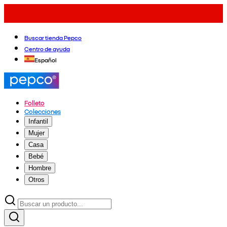
Buscar tienda Pepco
Centro de ayuda
Español
Folleto
Colecciones
Infantil
Mujer
Casa
Bebé
Hombre
Otros