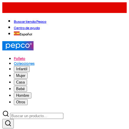
Buscar tienda Pepco
Centro de ayuda
Español
Folleto
Colecciones
Infantil
Mujer
Casa
Bebé
Hombre
Otros