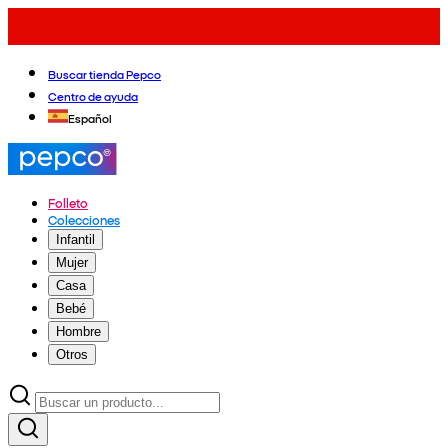
Buscar tienda Pepco
Centro de ayuda
Español
Folleto
Colecciones
Infantil
Mujer
Casa
Bebé
Hombre
Otros