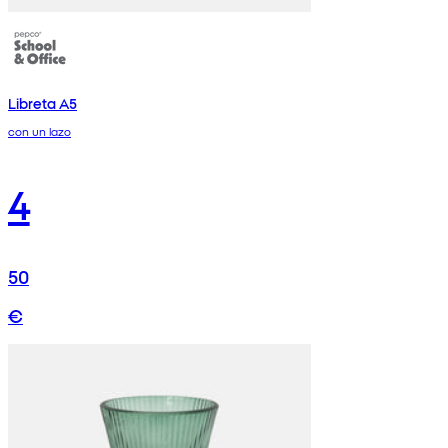
Libreta A5
con un lazo
4
50
€