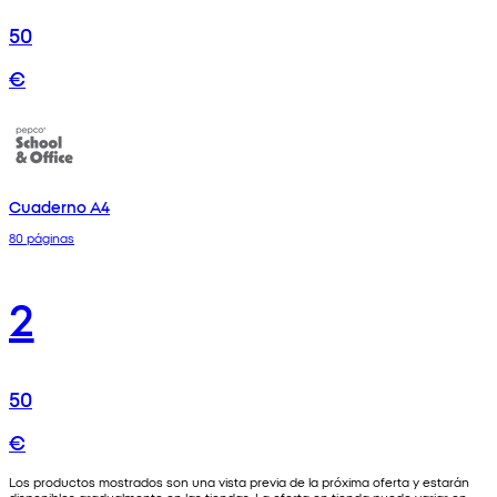
50
€
Cuaderno A4
80 páginas
2
50
€
Los productos mostrados son una vista previa de la próxima oferta y estarán
disponibles gradualmente en las tiendas. La oferta en tienda puede variar en