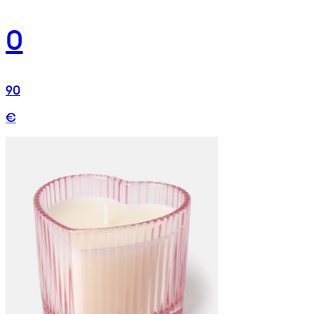
0
90
€