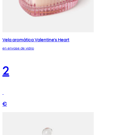
Vela aromática Valentine's Heart
en envase de vidrio
2
€