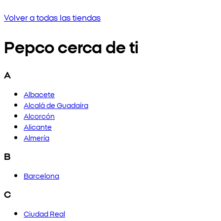
Intenta ingresar una frase diferente o verifica la or
Volver a todas las tiendas
Pepco cerca de ti
A
Albacete
Alcalá de Guadaíra
Alcorcón
Alicante
Almería
B
Barcelona
C
Ciudad Real