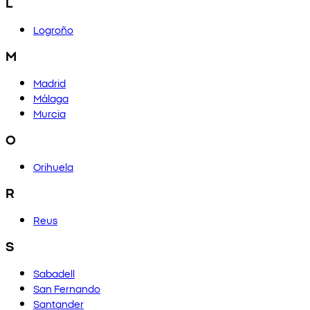
L
Logroño
M
Madrid
Málaga
Murcia
O
Orihuela
R
Reus
S
Sabadell
San Fernando
Santander