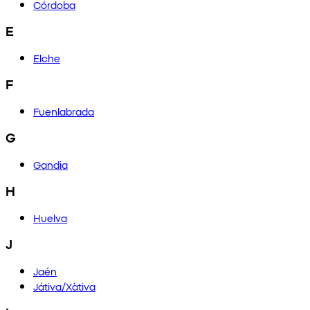
Córdoba
E
Elche
F
Fuenlabrada
G
Gandia
H
Huelva
J
Jaén
Játiva/Xàtiva