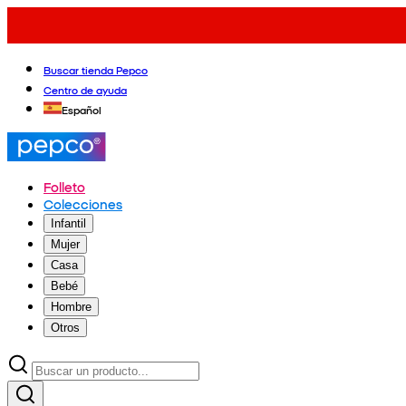
Buscar tienda Pepco
Centro de ayuda
Español
Folleto
Colecciones
Infantil
Mujer
Casa
Bebé
Hombre
Otros