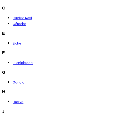
C
Ciudad Real
Córdoba
E
Elche
F
Fuenlabrada
G
Gandia
H
Huelva
J