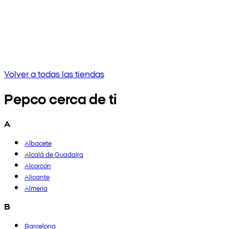
Sin resultados
Intenta ingresar una frase diferente o verifica la ortografía
Volver a todas las tiendas
Pepco cerca de ti
A
Albacete
Alcalá de Guadaíra
Alcorcón
Alicante
Almería
B
Barcelona