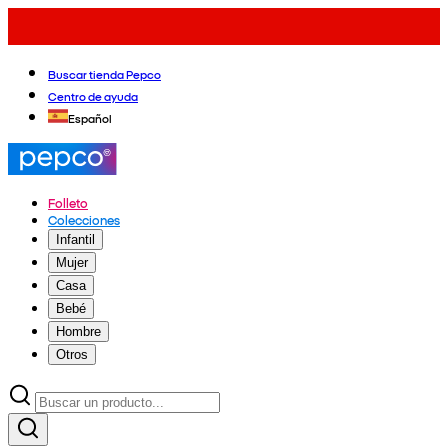
Buscar tienda Pepco
Centro de ayuda
Español
Folleto
Colecciones
Infantil
Mujer
Casa
Bebé
Hombre
Otros