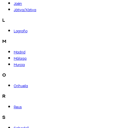
Jaén
Játiva/Xàtiva
L
Logroño
M
Madrid
Málaga
Murcia
O
Orihuela
R
Reus
S
Sabadell