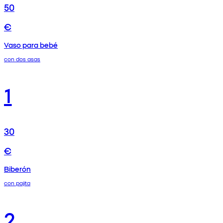
50
€
Vaso para bebé
con dos asas
1
30
€
Biberón
con pajita
2