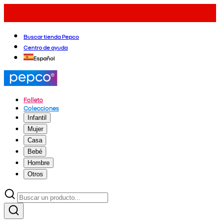
Buscar tienda Pepco
Centro de ayuda
Español
Folleto
Colecciones
Infantil
Mujer
Casa
Bebé
Hombre
Otros