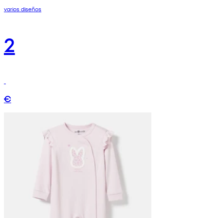
varios diseños
2
€