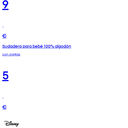
9
€
Sudadera para bebé 100% algodón
con orejitas
5
€