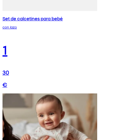
Set de calcetines para bebé
con lazo
1
30
€