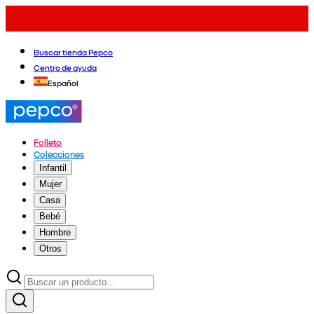
Buscar tienda Pepco
Centro de ayuda
Español
Folleto
Colecciones
Infantil
Mujer
Casa
Bebé
Hombre
Otros