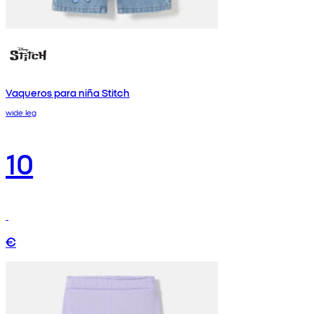
Vaqueros para niña Stitch
wide leg
10
€