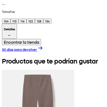
Tamaños
104
110
116
122
128
134
Detalles
Encontrar la tienda
30 días para devolver
Productos que te podrían gustar