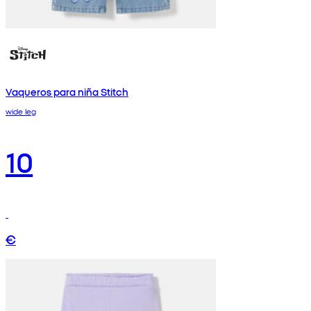
Vaqueros para niña Stitch
wide leg
10
€