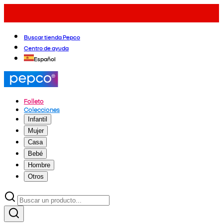
Buscar tienda Pepco
Centro de ayuda
Español
Folleto
Colecciones
Infantil
Mujer
Casa
Bebé
Hombre
Otros