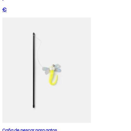
€
Caña de pescar para gatos