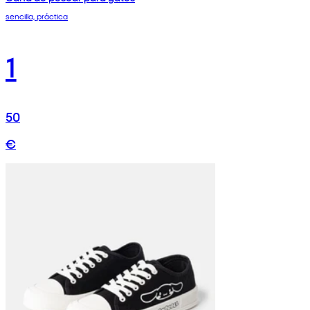
sencilla, práctica
1
50
€