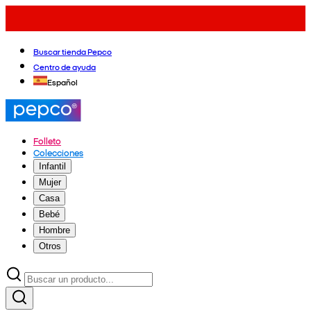
Buscar tienda Pepco
Centro de ayuda
Español
Folleto
Colecciones
Infantil
Mujer
Casa
Bebé
Hombre
Otros