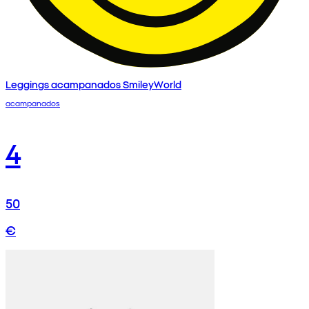
Leggings acampanados SmileyWorld
acampanados
4
50
€