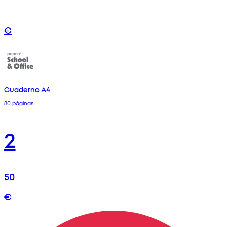
€
Cuaderno A4
80 páginas
2
50
€