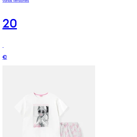
varias versiones
20
€