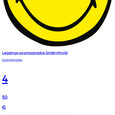
Leggings acampanados SmileyWorld
acampanados
4
50
€