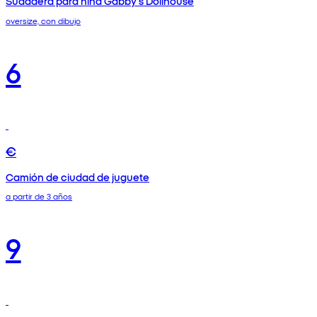
Sudadera para niña Gabby's Dollhouse
oversize, con dibujo
6
€
Camión de ciudad de juguete
a partir de 3 años
9