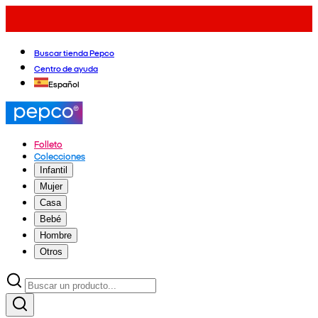
Buscar tienda Pepco
Centro de ayuda
Español
Folleto
Colecciones
Infantil
Mujer
Casa
Bebé
Hombre
Otros