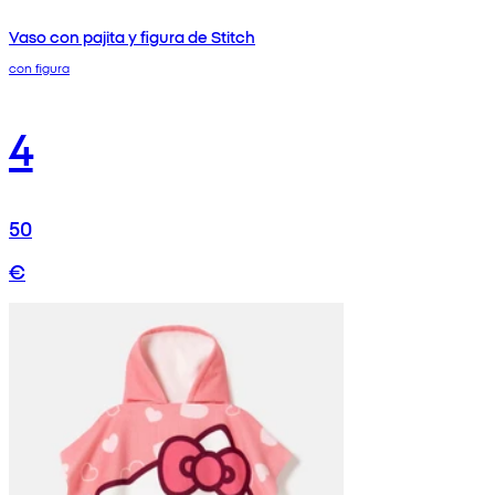
Vaso con pajita y figura de Stitch
con figura
4
50
€