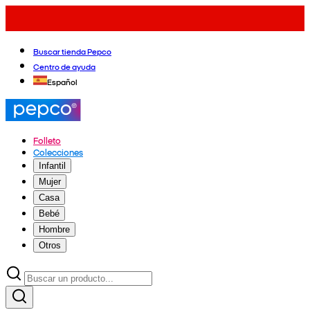
Buscar tienda Pepco
Centro de ayuda
Español
Folleto
Colecciones
Infantil
Mujer
Casa
Bebé
Hombre
Otros