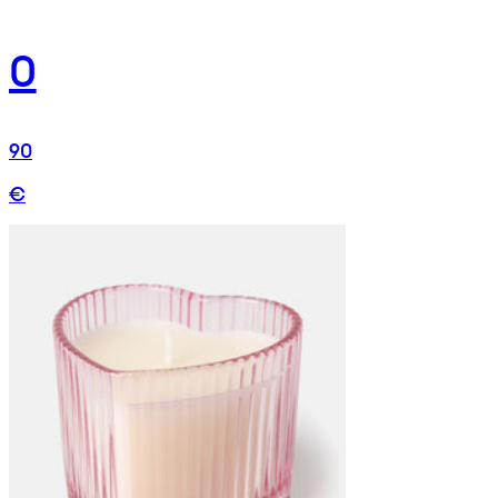
0
90
€