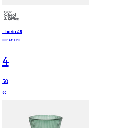
Libreta A5
con un lazo
4
50
€