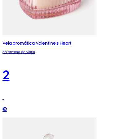
Vela aromática Valentine's Heart
en envase de vidrio
2
€