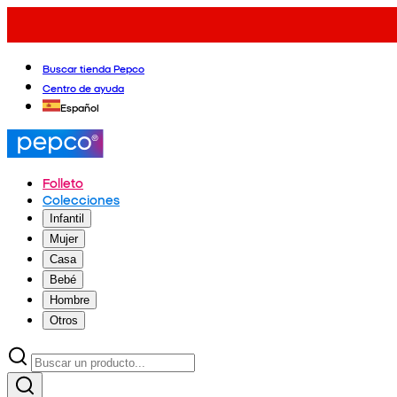
Buscar tienda Pepco
Centro de ayuda
Español
Folleto
Colecciones
Infantil
Mujer
Casa
Bebé
Hombre
Otros