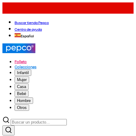
Buscar tienda Pepco
Centro de ayuda
Español
Folleto
Colecciones
Infantil
Mujer
Casa
Bebé
Hombre
Otros