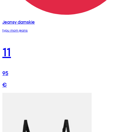
Jeansy damskie
typu mom jeans
11
95
€