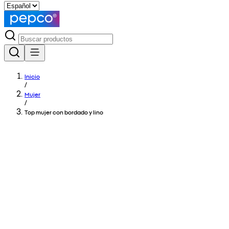
Inicio
/
Mujer
/
Top mujer con bordado y lino