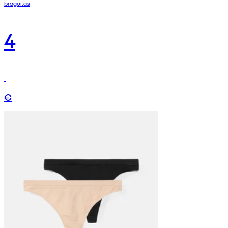
braguitas
4
€