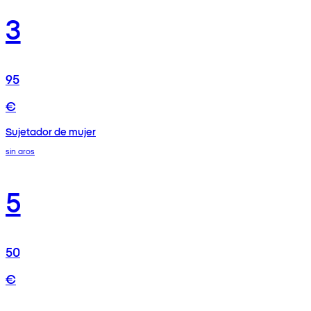
3
95
€
Sujetador de mujer
sin aros
5
50
€