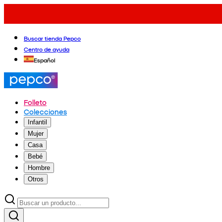
Buscar tienda Pepco
Centro de ayuda
Español
Folleto
Colecciones
Infantil
Mujer
Casa
Bebé
Hombre
Otros