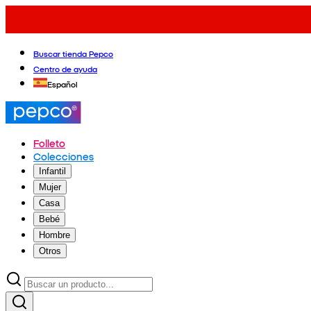
Buscar tienda Pepco
Centro de ayuda
Español
Folleto
Colecciones
Infantil
Mujer
Casa
Bebé
Hombre
Otros