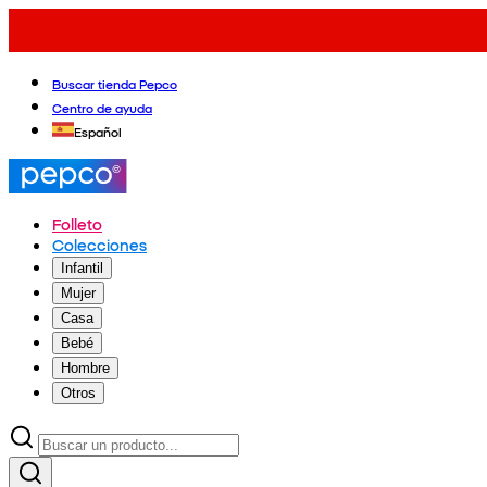
Buscar tienda Pepco
Centro de ayuda
Español
Folleto
Colecciones
Infantil
Mujer
Casa
Bebé
Hombre
Otros